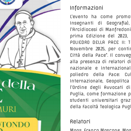
Informazioni
L'evento ha come promotor
Insegnanti di Geografi
l'Arcidiocesi di Manfredoni
prima Edizione del 2023, 
POLIEDRO DELLA PACE II: 
Novembre 2025, per conti
Città della Pace”. Il conve
alla presenza di relatori d
nazionale e internazional
poliedro della Pace: Cul
Internazionale, Geopolitc
l’Ordine degli Avvocati di
Puglia, come formazione p
studenti universitari graz
della Facoltà Teologica Pugl
Relatori
Mons. Franco Moscone, Mons.