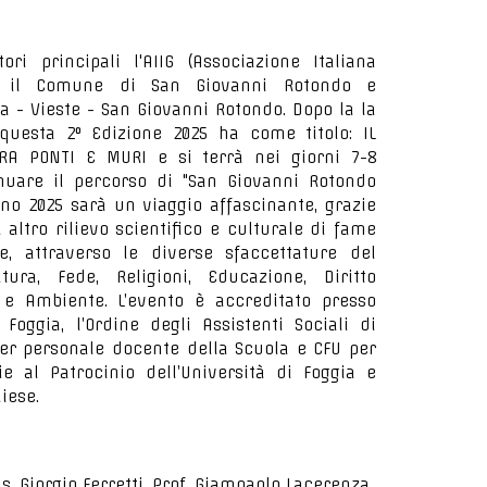
i principali l'AIIG (Associazione Italiana
a), il Comune di San Giovanni Rotondo e
a - Vieste - San Giovanni Rotondo. Dopo la la
questa 2° Edizione 2025 ha come titolo: IL
TRA PONTI E MURI e si terrà nei giorni 7-8
nuare il percorso di "San Giovanni Rotondo
gno 2025 sarà un viaggio affascinante, grazie
i altro rilievo scientifico e culturale di fame
e, attraverso le diverse sfaccettature del
tura, Fede, Religioni, Educazione, Diritto
a e Ambiente. L’evento è accreditato presso
 Foggia, l’Ordine degli Assistenti Sociali di
er personale docente della Scuola e CFU per
ie al Patrocinio dell’Università di Foggia e
iese.
 Giorgio Ferretti, Prof. Giampaolo Lacerenza,