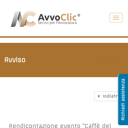
Toggl
navig
Avviso
Indietro
Richiedi assistenza
Indietro
Rendicontazione evento "Caffè del