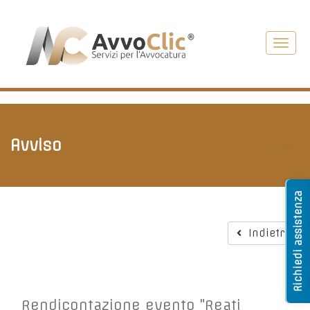
Toggl
navig
Avviso
Indietro
Richiedi assistenza
Indietro
Rendicontazione evento "Reati