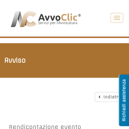
Toggl
navig
Avviso
Indietro
Richiedi assistenza
Indietro
Rendicontazione evento