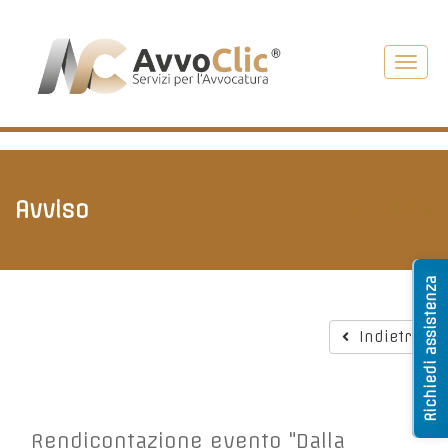
Toggl
navig
Avviso
Indietro
Richiedi assistenza
Indietro
Rendicontazione evento "Dalla