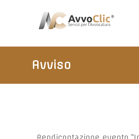
Avviso
Rendicontazione evento "Int