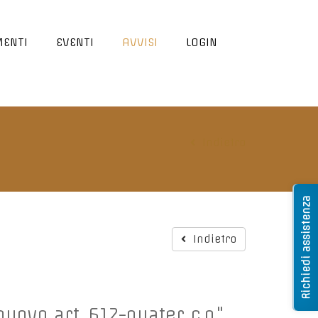
ENTI
EVENTI
AVVISI
LOGIN
Indietro
Richiedi assistenza
Indietro
nuovo art. 612-quater c.p."