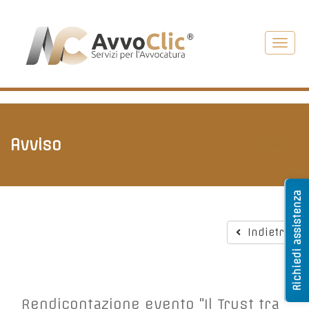
Toggl
navig
Avviso
Indietro
Richiedi assistenza
Indietro
Rendicontazione evento "Il Trust tra