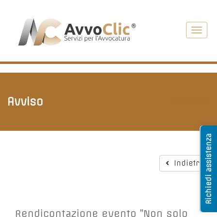
Toggl
navig
Avviso
Indietro
Richiedi assistenza
Indietro
Rendicontazione evento "Non solo