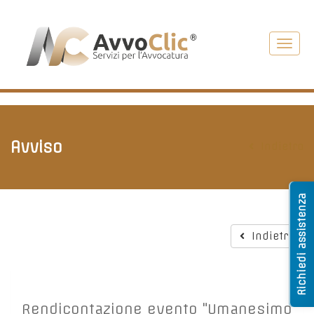
Toggl
navig
Avviso
Indietro
Richiedi assistenza
Indietro
Rendicontazione evento "Umanesimo