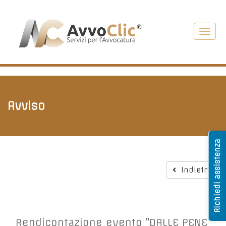
Toggl
navig
Avviso
Indietro
Richiedi assistenza
Indietro
Rendicontazione evento "DALLE PENE