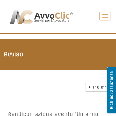
Toggl
navig
Avviso
Indietro
Richiedi assistenza
Indietro
Rendicontazione evento "Un anno