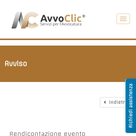
Toggl
navig
Avviso
Indietro
Richiedi assistenza
Indietro
Rendicontazione evento